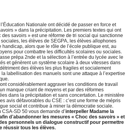
e l’Éducation Nationale ont décidé de passer en force et
oirs » dans la précipitation. Les premiers textes qui ont
 des savoirs » est une réforme de tri social qui sanctionne
ou sociales, les élèves de SEGPA, les élèves allophones
 handicap, alors que le rôle de l’école publique est, au
oyens pour combattre les difficultés scolaires ou sociales.
lasse prépa 2nde et la sélection à l’entrée du lycée avec le
tés et génèrent un système scolaire à deux vitesses dans
étriment des élèves les plus fragiles et socialement
la labellisation des manuels sont une attaque à l’expertise
ique.
nt considérablement aggraver les conditions de travail
un manque criant de moyens et par des réformes
es dans la précipitation et sans concertation. Le ministère
des avis défavorables du CSE : c’est une forme de mépris
ogue social et contribue à miner la démocratie sociale.
au CSA-SD 50 vous demande d’
interpeller Madame la
 afin d’abandonner les mesures « Choc des savoirs » et
 des personnels un dialogue constructif pour permettre
re réussir tous les élèves.