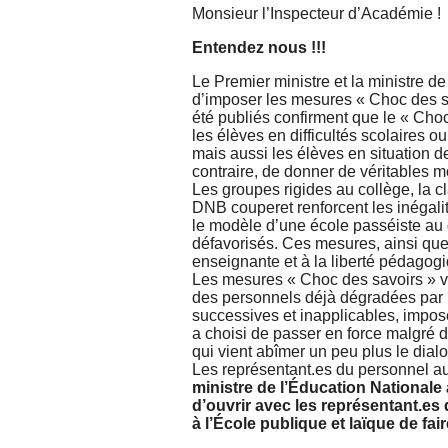
Monsieur l’Inspecteur d’Académie !
Entendez nous !!!
Le Premier ministre et la ministre d
d’imposer les mesures « Choc des sav
été publiés confirment que le « Choc
les élèves en difficultés scolaires 
mais aussi les élèves en situation de
contraire, de donner de véritables m
Les groupes rigides au collège, la c
DNB couperet renforcent les inégali
le modèle d’une école passéiste au d
défavorisés. Ces mesures, ainsi que 
enseignante et à la liberté pédagog
Les mesures « Choc des savoirs » vo
des personnels déjà dégradées par 
successives et inapplicables, imposé
a choisi de passer en force malgré 
qui vient abîmer un peu plus le dial
Les représentant.es du personnel 
ministre de l’Éducation Nationale
d’ouvrir avec les représentant.es
à l’École publique et laïque de fai