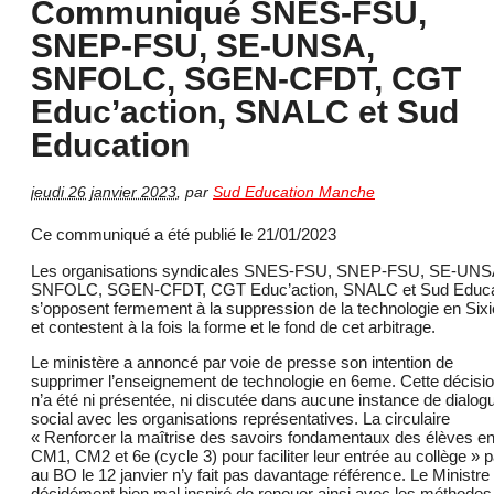
Communiqué SNES-FSU,
SNEP-FSU, SE-UNSA,
SNFOLC, SGEN-CFDT, CGT
Educ’action, SNALC et Sud
Education
jeudi 26 janvier 2023
,
par
Sud Education Manche
Ce communiqué a été publié le 21/01/2023
Les organisations syndicales SNES-FSU, SNEP-FSU, SE-UNS
SNFOLC, SGEN-CFDT, CGT Educ’action, SNALC et Sud Educa
s’opposent fermement à la suppression de la technologie en Six
et contestent à la fois la forme et le fond de cet arbitrage.
Le ministère a annoncé par voie de presse son intention de
supprimer l’enseignement de technologie en 6eme. Cette décisi
n’a été ni présentée, ni discutée dans aucune instance de dialog
social avec les organisations représentatives. La circulaire
« Renforcer la maîtrise des savoirs fondamentaux des élèves e
CM1, CM2 et 6e (cycle 3) pour faciliter leur entrée au collège » 
au BO le 12 janvier n’y fait pas davantage référence. Le Ministre
décidément bien mal inspiré de renouer ainsi avec les méthodes