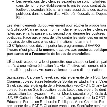
Les révélations de violences sexuelles se sont multipliées
dans de nombreux établissements privés sous contrat dan
foulée du scandale Bétharram mais aussi dans des école
publiques dans le cadre d’activités péri-éducatives. Depui
Rien
Les atermoiements du gouvernement pour étudier la proposition
loi Spillebout-Vannier nous montrent clairement que les violence
faites aux enfants passent au second plan derrière les postures
politiques. Face aux enjeux de lutte contre les violences en milie
scolaire, de lutte contre les discriminations notamment
LGBTIphobes que doivent porter les programmes d’EVAR·S,
l’heure n’est plus à la communication, aux postures politiqu
partisanes et à l’économie de bouts de chandelles.
L’État doit respecter la loi et permettre que chaque enfant ait, par
accès à une même éducation à la vie affective, relationnelle et à 
sexualité et puisse vivre sans violence et sans discrimination.
Signataires : Caroline Chevet, secrétaire générale de la FSU, Lu
Clamens, co-secrétaire fédérale de Solidaires Etudiant·e·s, Valér
Ginet, secrétaire générale de la Fédération Fep-CFDT, Charly L
co-secrétaire de Sud Éducation, Louis Letoublon, vice-président
l’association Les Lycéens !, Manon Moret, secrétaire générale d
l’UNEF, Catherine Nave-Bekhti, secrétaire générale de la CFDT
Éducation Formation Recherche Publiques, Anne Charlotte Ross
présidente de la FCPE, Charlotte Vanbesien, Secrétaire général