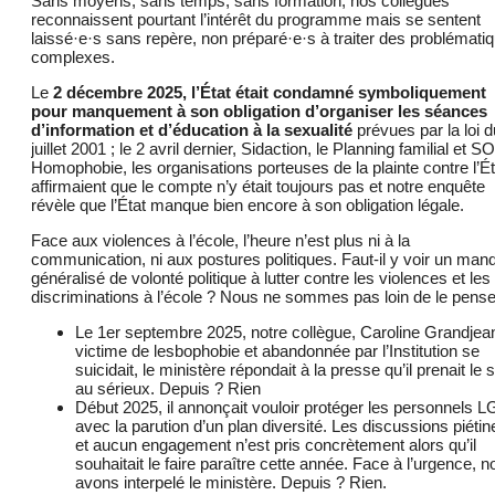
Sans moyens, sans temps, sans formation, nos collègues
reconnaissent pourtant l’intérêt du programme mais se sentent
laissé·e·s sans repère, non préparé·e·s à traiter des problémati
complexes.
Le
2 décembre 2025, l’État était condamné symboliquement
pour manquement à son obligation d’organiser les séances
d’information et d’éducation à la sexualité
prévues par la loi d
juillet 2001 ; le 2 avril dernier, Sidaction, le Planning familial et S
Homophobie, les organisations porteuses de la plainte contre l’Ét
affirmaient que le compte n’y était toujours pas et notre enquête
révèle que l’État manque bien encore à son obligation légale.
Face aux violences à l’école, l’heure n’est plus ni à la
communication, ni aux postures politiques. Faut-il y voir un man
généralisé de volonté politique à lutter contre les violences et les
discriminations à l’école ? Nous ne sommes pas loin de le pense
Le 1er septembre 2025, notre collègue, Caroline Grandjea
victime de lesbophobie et abandonnée par l’Institution se
suicidait, le ministère répondait à la presse qu’il prenait le s
au sérieux. Depuis ? Rien
Début 2025, il annonçait vouloir protéger les personnels 
avec la parution d’un plan diversité. Les discussions piétin
et aucun engagement n’est pris concrètement alors qu’il
souhaitait le faire paraître cette année. Face à l’urgence, 
avons interpelé le ministère. Depuis ? Rien.