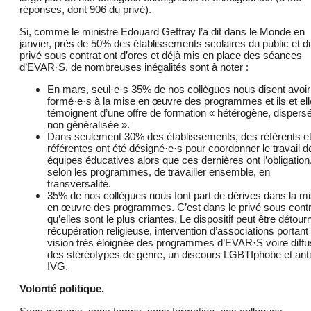
réponses, dont 906 du privé).
Si, comme le ministre Edouard Geffray l’a dit dans le Monde en
janvier, près de 50% des établissements scolaires du public et d
privé sous contrat ont d’ores et déjà mis en place des séances
d’EVAR·S, de nombreuses inégalités sont à noter :
En mars, seul·e·s 35% de nos collègues nous disent avoir
formé·e·s à la mise en œuvre des programmes et ils et el
témoignent d’une offre de formation « hétérogène, dispersé
non généralisée ».
Dans seulement 30% des établissements, des référents e
référentes ont été désigné·e·s pour coordonner le travail d
équipes éducatives alors que ces dernières ont l’obligation
selon les programmes, de travailler ensemble, en
transversalité.
35% de nos collègues nous font part de dérives dans la m
en œuvre des programmes. C’est dans le privé sous contr
qu’elles sont le plus criantes. Le dispositif peut être détourn
récupération religieuse, intervention d’associations portant
vision très éloignée des programmes d’EVAR·S voire diffu
des stéréotypes de genre, un discours LGBTIphobe et anti
IVG.
Volonté politique.